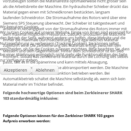
vorzubeugen sollten die Materialreste optimalerweise nicht größer sein
als die Arbeitsbreite der Maschine. Ein hydraulischer Schieber drückt das
Material gegen einen mit Schneidkronen bestückten, langsam
laufenden Schneidrotor. Die Stromaufnahme des Rotors wird über eine
Siemens SPS Steuerung überwacht. Der Schieber ist taktgesteuert und
Wir benutzen Cookies
arbeitet in Abhängigkeit von der Stromaufnahme des Rotors immer mit
Wir nutzen Cookies auf unserer Website. Einige von ihnen sind essenziell für
dem maximal möglichen Pressdruck. Dadurch produziert die Maschine
den Betrieb der Seite, während andere uns helfen, diese Website und die
immer die maximale Durchsatzleistung, ganz egal welches Material
Nutzererfahrung zu verbessern (Tracking Cookies). Sie können selbst
zugeführt wird. Die Zerkleinerung des Materials erfolgt zwischen den
entscheiden, ob Sie die Cookies zulassen möchten. Bitte beachten Sie, dass
Messern und dem Gegenmesser. Hinter dem Schneidrotor ist ein Sieb
bei einer Ablehnung womöglich nicht mehr alle Funktionalitäten der Seite
montiert. Sobald das zerkleinerte Material durch die Lochung des Siebes
zur Verfügung stehen.
passt, fällt es in die Spänerinne und kann mittels Absaugung,
Förderband oder Förderschnecke abtransportiert werden. Die Maschine
Akzeptieren
Ablehnen
kann in Hand- oder Automatikfunktion betrieben werden. Bei
Automatikbetrieb schaltet die Maschine selbständig ab, wenn sich kein
Material mehr im Trichter befindet.
Folgende hochwertige Optionen sind beim Zerkleinerer SHARK
103 standardmäßig inklusive:
Folgende Optionen können für den Zerkleiner SHARK 103 gegen
Aufpreis erworben werden: